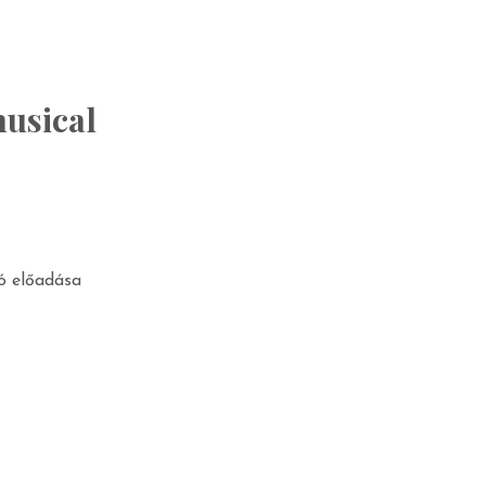
musical
ó előadása