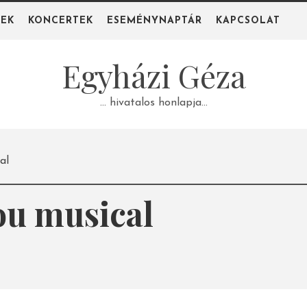
PEK
KONCERTEK
ESEMÉNYNAPTÁR
KAPCSOLAT
Egyházi Géza
… hivatalos honlapja…
al
ou musical