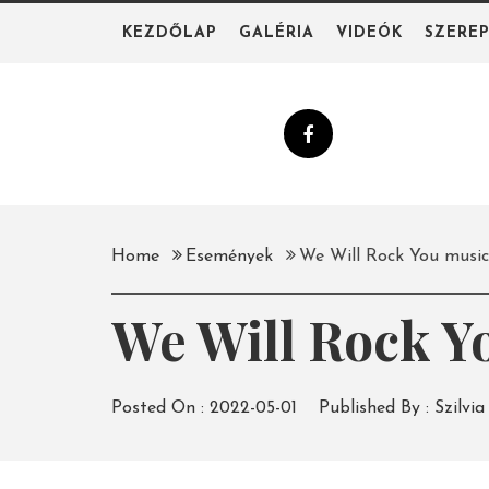
Skip
KEZDŐLAP
GALÉRIA
VIDEÓK
SZERE
to
content
Home
Események
We Will Rock You music
We Will Rock Y
Posted On :
2022-05-01
Published By :
Szilvia