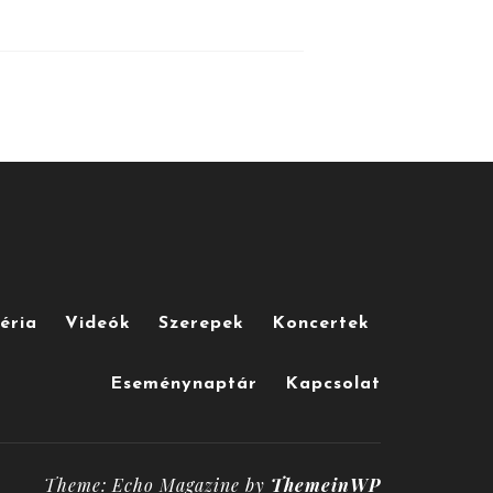
éria
Videók
Szerepek
Koncertek
Eseménynaptár
Kapcsolat
Theme: Echo Magazine by
ThemeinWP