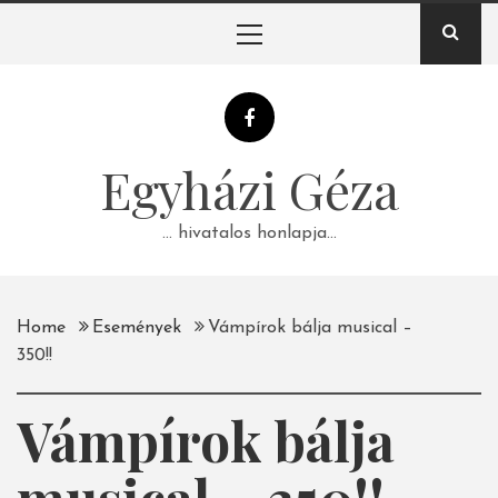
Skip
Primary
to
Menu
content
Egyházi Géza
… hivatalos honlapja…
Home
Események
Vámpírok bálja musical –
350!!
Vámpírok bálja