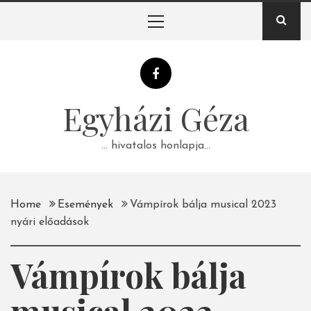
Skip
Primary
to
Menu
content
Egyházi Géza
… hivatalos honlapja…
Home
Események
Vámpírok bálja musical 2023
nyári előadások
Vámpírok bálja