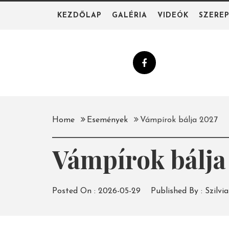
Skip
KEZDŐLAP
GALÉRIA
VIDEÓK
SZERE
to
content
Home
Események
Vámpírok bálja 2027
Vámpírok bálja
Posted On :
2026-05-29
Published By :
Szilvia