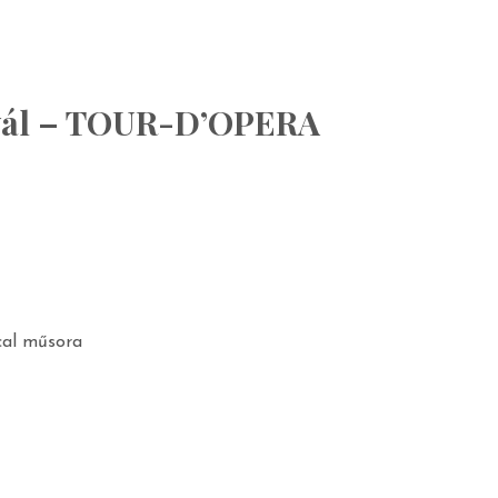
ivál – TOUR-D’OPERA
cal műsora