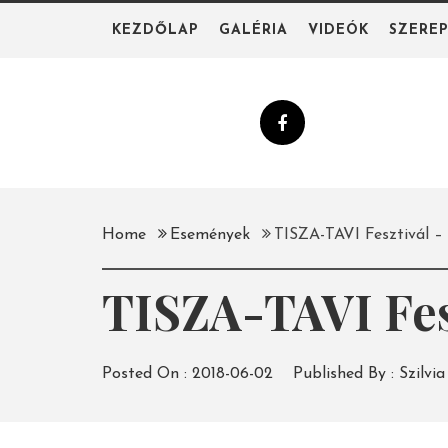
Skip
KEZDŐLAP
GALÉRIA
VIDEÓK
SZERE
to
content
Home
Események
TISZA-TAVI Fesztivál
TISZA-TAVI Fe
Posted On :
2018-06-02
Published By :
Szilvia