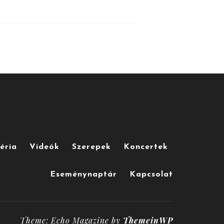
éria
Videók
Szerepek
Koncertek
Eseménynaptár
Kapcsolat
Theme: Echo Magazine by
ThemeinWP