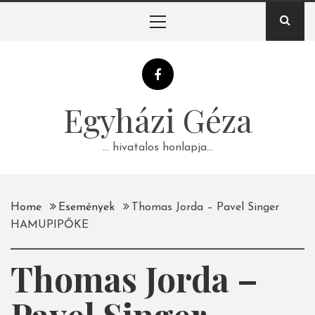
Skip
Primary
to
Menu
content
Egyházi Géza
… hivatalos honlapja…
Home
Események
Thomas Jorda – Pavel Singer
HAMUPIPŐKE
Thomas Jorda –