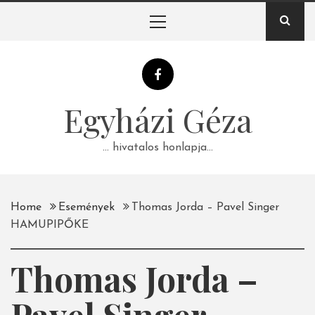
Skip
Primary
to
Menu
content
Egyházi Géza
… hivatalos honlapja…
Home
Események
Thomas Jorda – Pavel Singer
HAMUPIPŐKE
Thomas Jorda –