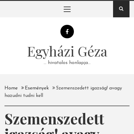
Skip
Primary
to
Menu
content
Egyházi Géza
… hivatalos honlapja…
Home
Események
Szemenszedett igazság! avagy
hazudni tudni kell
Szemenszedett