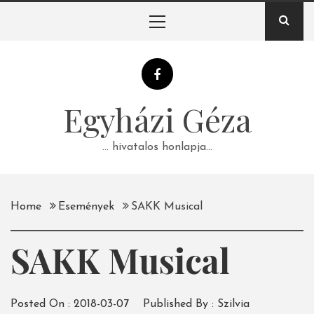
Skip
Primary
to
Menu
content
Egyházi Géza
… hivatalos honlapja…
Home
Események
SAKK Musical
SAKK Musical
Posted On :
2018-03-07
Published By :
Szilvia