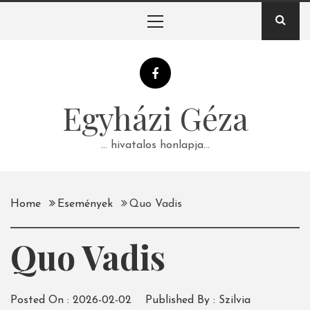
Skip
Primary
to
Menu
content
Egyházi Géza
… hivatalos honlapja…
Home
Események
Quo Vadis
Quo Vadis
Posted On :
2026-02-02
Published By :
Szilvia