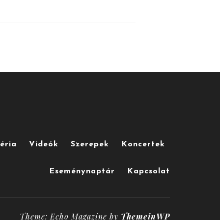
éria
Videók
Szerepek
Koncertek
Eseménynaptár
Kapcsolat
Theme: Echo Magazine by
ThemeinWP