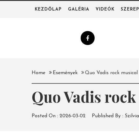
Skip
KEZDŐLAP
GALÉRIA
VIDEÓK
SZERE
to
content
Home
Események
Quo Vadis rock musical
Quo Vadis rock
Posted On :
2026-03-02
Published By :
Szilvia