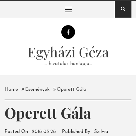
Skip
Primary
to
Menu
content
Egyházi Géza
… hivatalos honlapja…
Home
Események
Operett Gála
Operett Gála
Posted On :
2018-03-28
Published By :
Szilvia