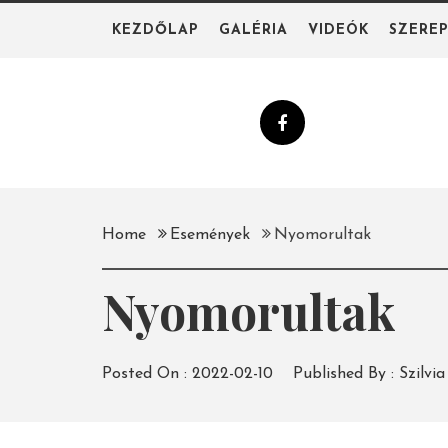
Skip
KEZDŐLAP
GALÉRIA
VIDEÓK
SZERE
to
content
Home
Események
Nyomorultak
Nyomorultak
Posted On :
2022-02-10
Published By :
Szilvia