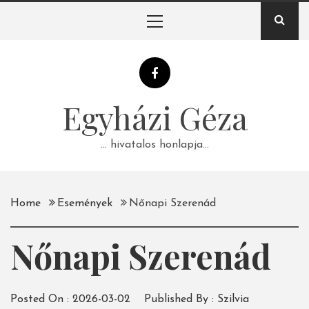
Skip
Primary
to
Menu
content
Egyházi Géza
… hivatalos honlapja…
Home
Események
Nőnapi Szerenád
Nőnapi Szerenád
Posted On :
2026-03-02
Published By :
Szilvia