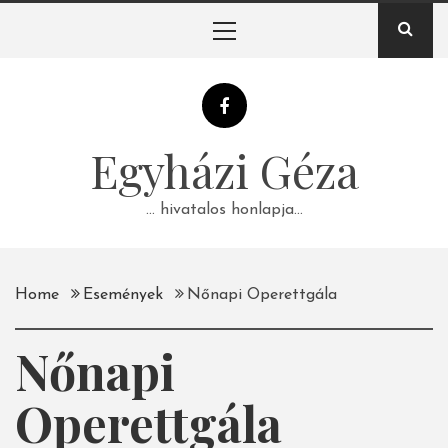
Skip
Primary
to
Menu
content
Egyházi Géza
… hivatalos honlapja…
Home
Események
Nőnapi Operettgála
Nőnapi
Operettgála