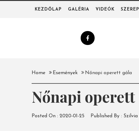
Skip
KEZDŐLAP
GALÉRIA
VIDEÓK
SZERE
to
content
Home
Események
Nőnapi operett gála
Nőnapi operett 
Posted On :
2020-01-25
Published By :
Szilvia