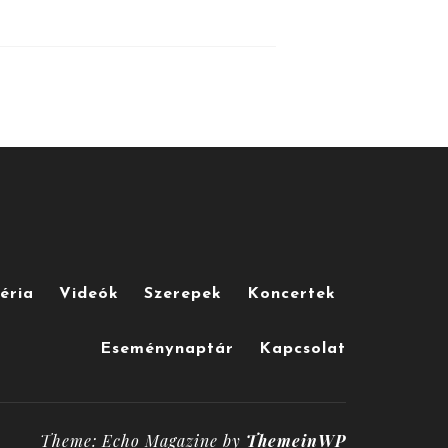
éria
Videók
Szerepek
Koncertek
Eseménynaptár
Kapcsolat
Theme: Echo Magazine by
ThemeinWP