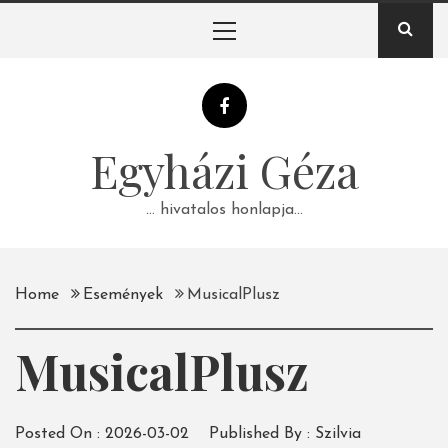
Skip
Primary
to
Menu
content
Egyházi Géza
… hivatalos honlapja…
Home
Események
MusicalPlusz
MusicalPlusz
Posted On :
2026-03-02
Published By :
Szilvia