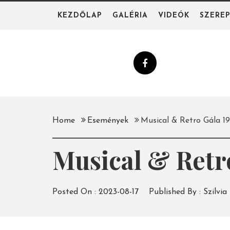
Skip
KEZDŐLAP
GALÉRIA
VIDEÓK
SZERE
to
content
Home
Események
Musical & Retro Gála 1
Musical & Retr
Posted On :
2023-08-17
Published By :
Szilvia