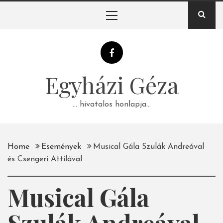
Skip
Primary
to
Menu
content
Egyházi Géza
… hivatalos honlapja…
Home
Események
Musical Gála Szulák Andreával
és Csengeri Attilával
Musical Gála