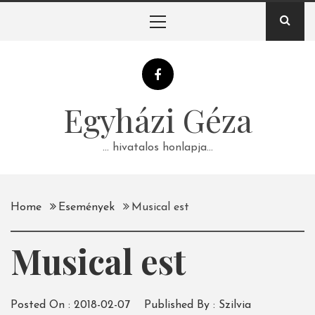
Skip
Primary
to
Menu
content
Egyházi Géza
… hivatalos honlapja…
Home
Események
Musical est
Musical est
Posted On :
2018-02-07
Published By :
Szilvia