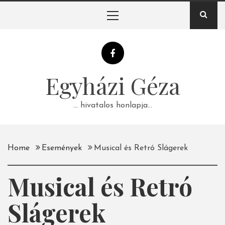
Skip
Primary
to
Menu
content
Egyházi Géza
… hivatalos honlapja…
Home
Események
Musical és Retró Slágerek
Musical és Retró
Slágerek