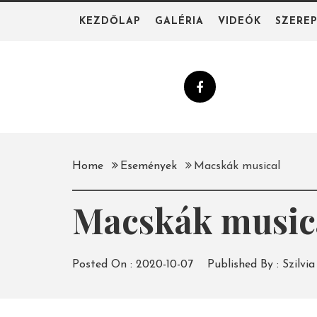
Skip
KEZDŐLAP
GALÉRIA
VIDEÓK
SZERE
to
content
Home
Események
Macskák musical
Macskák music
Posted On :
2020-10-07
Published By :
Szilvia