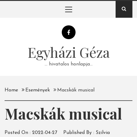
Skip
Primary
to
Menu
content
Egyházi Géza
… hivatalos honlapja…
Home
Események
Macskák musical
Macskák musical
Posted On :
2022-04-27
Published By :
Szilvia