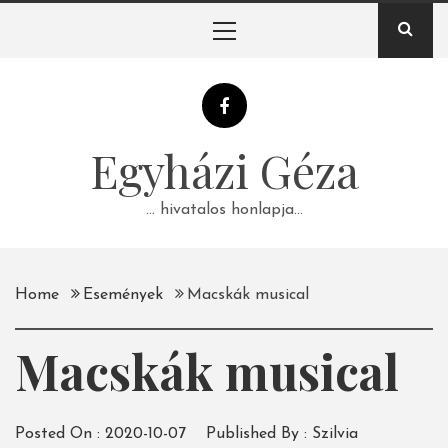
Skip
Primary
to
Menu
content
Egyházi Géza
… hivatalos honlapja…
Home
Események
Macskák musical
Macskák musical
Posted On :
2020-10-07
Published By :
Szilvia