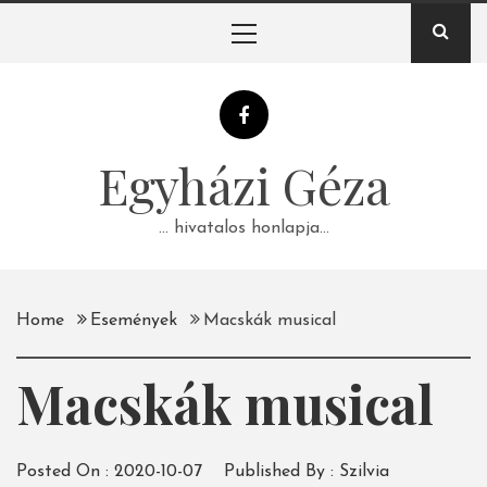
Skip
Primary
to
Menu
content
Egyházi Géza
… hivatalos honlapja…
Home
Események
Macskák musical
Macskák musical
Posted On :
2020-10-07
Published By :
Szilvia