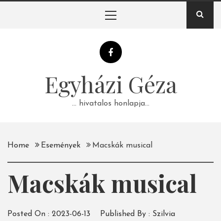
Skip
Primary
to
Menu
content
Egyházi Géza
… hivatalos honlapja…
Home
Események
Macskák musical
Macskák musical
Posted On :
2023-06-13
Published By :
Szilvia