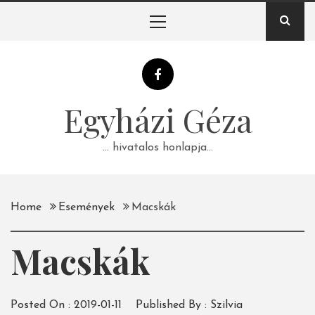
Skip
Primary
to
Menu
content
Egyházi Géza
… hivatalos honlapja…
Home
Események
Macskák
Macskák
Posted On :
2019-01-11
Published By :
Szilvia