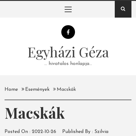
Skip
Primary
to
Menu
content
Egyházi Géza
… hivatalos honlapja…
Home
Események
Macskák
Macskák
Posted On :
2022-10-26
Published By :
Szilvia