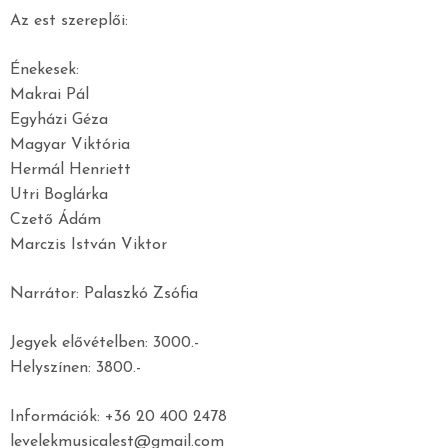
Az est szereplői:
Énekesek:
Makrai Pál
Egyházi Géza
Magyar Viktória
Hermál Henriett
Utri Boglárka
Czető Ádám
Marczis István Viktor
Narrátor: Palaszkó Zsófia
Jegyek elővételben: 3000.-
Helyszínen: 3800.-
Információk: +36 20 400 2478
levelekmusicalest@gmail.com