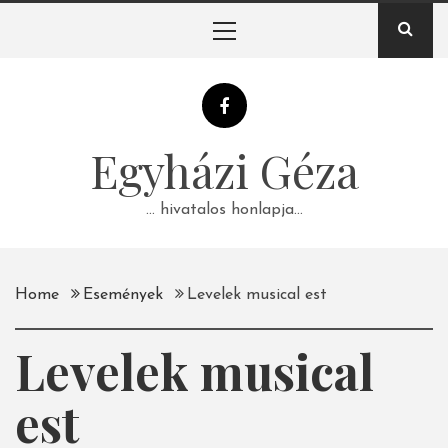
Skip
Primary
to
Menu
content
Egyházi Géza
… hivatalos honlapja…
Home
Események
Levelek musical est
Levelek musical
est