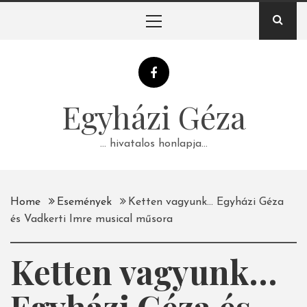
Skip
Primary
to
Menu
content
Egyházi Géza
… hivatalos honlapja…
Home
Események
Ketten vagyunk… Egyházi Géza
és Vadkerti Imre musical műsora
Ketten vagyunk…