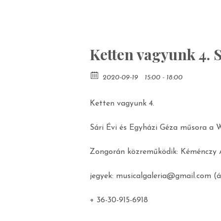
Ketten vagyunk 4. 
2020-09-19
15:00 - 18:00
Ketten vagyunk 4.
Sári Évi és Egyházi Géza műsora a 
Zongorán közreműködik: Kéménczy 
jegyek: musicalgaleria@gmail.com (á
+ 36-30-915-6918