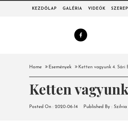
Skip
KEZDŐLAP
GALÉRIA
VIDEÓK
SZERE
to
content
Home
Események
Ketten vagyunk 4. Sári
Ketten vagyunk 
Posted On :
2020-06-14
Published By :
Szilvia