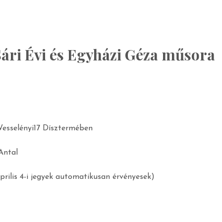
Sári Évi és Egyházi Géza műsora
Wesselényi17 Dísztermében
Antal
prilis 4-i jegyek automatikusan érvényesek)