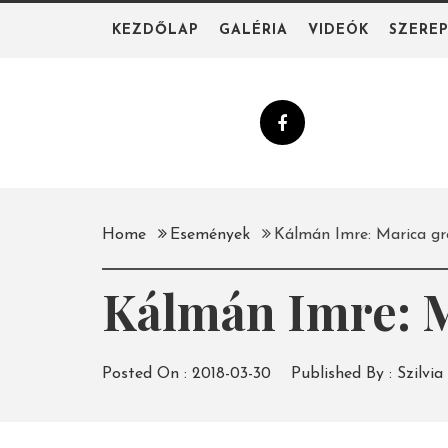
Skip
KEZDŐLAP
GALÉRIA
VIDEÓK
SZERE
to
content
Home
Események
Kálmán Imre: Marica g
Kálmán Imre: M
Posted On :
2018-03-30
Published By :
Szilvia