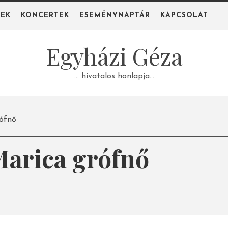
PEK
KONCERTEK
ESEMÉNYNAPTÁR
KAPCSOLAT
Egyházi Géza
… hivatalos honlapja…
rófnő
arica grófnő