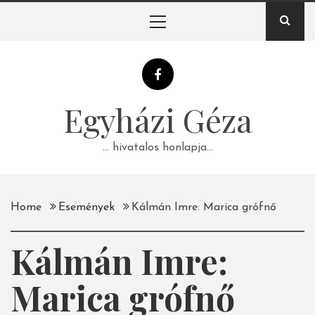
Skip
Primary
to
Menu
content
Egyházi Géza
… hivatalos honlapja…
Home
Események
Kálmán Imre: Marica grófnő
Kálmán Imre:
Marica grófnő