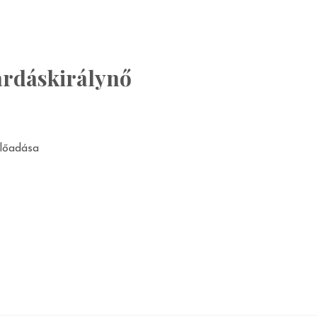
rdáskirálynő
előadása