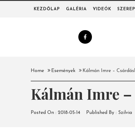
Skip
KEZDŐLAP
GALÉRIA
VIDEÓK
SZERE
to
content
Home
Események
Kálmán Imre – Csárdásk
Kálmán Imre – 
Posted On :
2018-05-14
Published By :
Szilvia