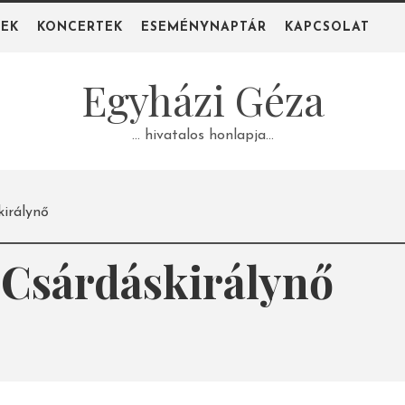
PEK
KONCERTEK
ESEMÉNYNAPTÁR
KAPCSOLAT
Egyházi Géza
… hivatalos honlapja…
irálynő
Csárdáskirálynő