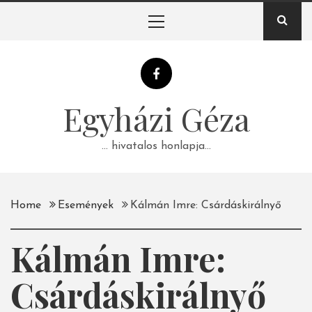
Skip
Primary
to
Menu
content
Egyházi Géza
… hivatalos honlapja…
Home
Események
Kálmán Imre: Csárdáskirálnyő
Kálmán Imre:
Csárdáskirálnyő