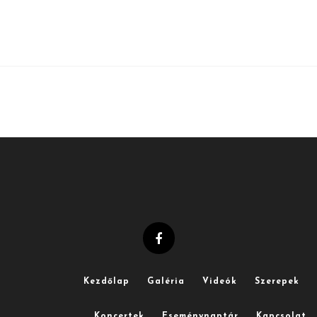
Kezdőlap
Galéria
Videók
Szerepek
Koncertek
Eseménynaptár
Kapcsolat