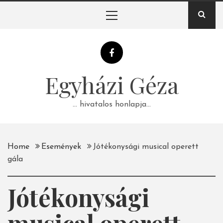
Skip
Primary
to
Menu
content
Egyházi Géza
… hivatalos honlapja…
Home
Események
Jótékonysági musical operett
gála
Jótékonysági