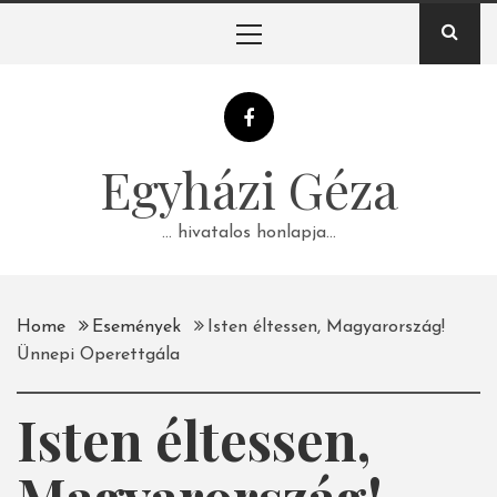
Skip
Primary
to
Menu
content
Egyházi Géza
… hivatalos honlapja…
Home
Események
Isten éltessen, Magyarország!
Ünnepi Operettgála
Isten éltessen,