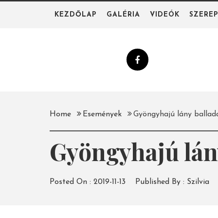
Skip
KEZDŐLAP
GALÉRIA
VIDEÓK
SZERE
to
content
Home
Események
Gyöngyhajú lány ballad
Gyöngyhajú lán
Posted On :
2019-11-13
Published By :
Szilvia