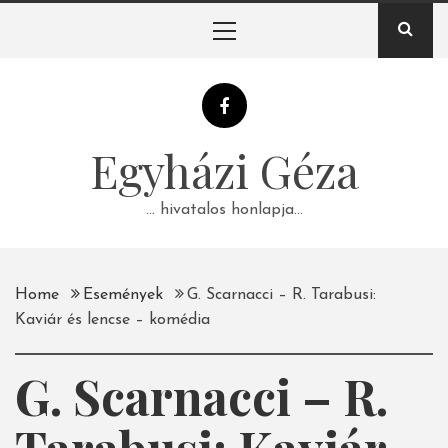
Skip
Primary
to
Menu
content
Egyházi Géza
… hivatalos honlapja…
Home
Események
G. Scarnacci – R. Tarabusi:
Kaviár és lencse – komédia
G. Scarnacci – R.