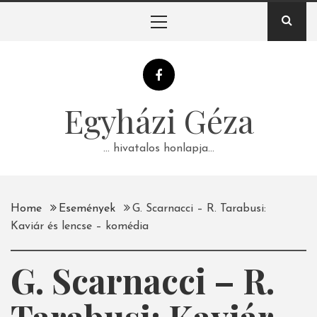
Skip
Primary
to
Menu
content
Egyházi Géza
… hivatalos honlapja…
Home
Események
G. Scarnacci – R. Tarabusi:
Kaviár és lencse – komédia
G. Scarnacci – R.