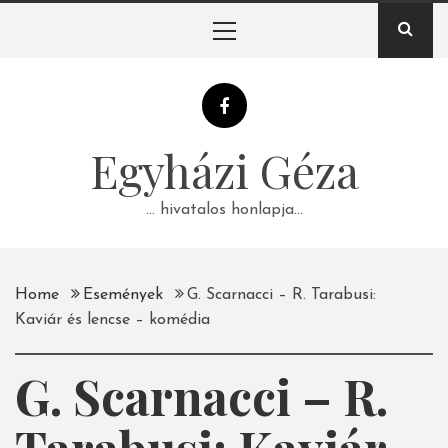
Skip
Primary
to
Menu
content
Egyházi Géza
… hivatalos honlapja…
Home
Események
G. Scarnacci – R. Tarabusi:
Kaviár és lencse – komédia
G. Scarnacci – R.