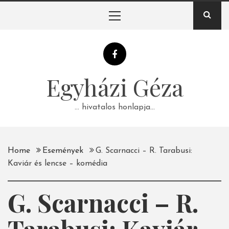
Skip
Primary
to
Menu
content
Egyházi Géza
… hivatalos honlapja…
Home
Események
G. Scarnacci – R. Tarabusi:
Kaviár és lencse – komédia
G. Scarnacci – R.