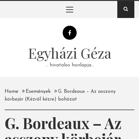
Skip
Primary
to
Menu
content
Egyházi Géza
… hivatalos honlapja…
Home
Események
G. Bordeaux – Az asszony
körbejár (Kézről kézre) bohózat
G. Bordeaux – Az