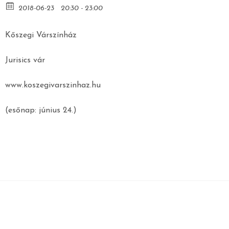
2018-06-23
20:30 - 23:00
Kőszegi Várszínház
Jurisics vár
www.koszegivarszinhaz.hu
(esőnap: június 24.)