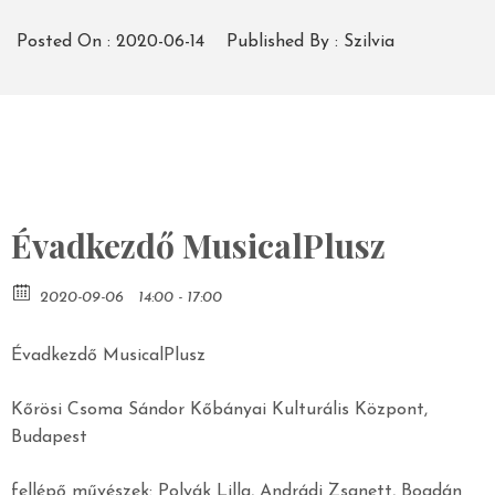
Posted On :
2020-06-14
Published By :
Szilvia
Évadkezdő MusicalPlusz
2020-09-06
14:00 - 17:00
Évadkezdő MusicalPlusz
Kőrösi Csoma Sándor Kőbányai Kulturális Központ,
Budapest
fellépő művészek: Polyák Lilla, Andrádi Zsanett, Bogdán