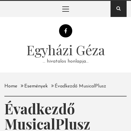
Skip
Primary
to
Menu
content
Egyházi Géza
… hivatalos honlapja…
Home
Események
Évadkezdő MusicalPlusz
Évadkezdő
MusicalPlusz