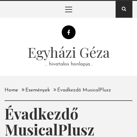
Skip
Primary
to
Menu
content
Egyházi Géza
… hivatalos honlapja…
Home
Események
Évadkezdő MusicalPlusz
Évadkezdő
MusicalPlusz