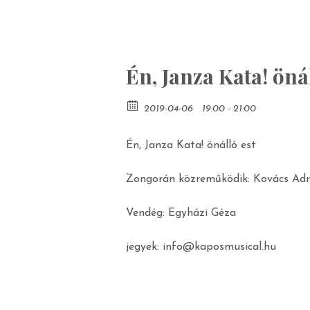
Én, Janza Kata! öná
2019-04-06
19:00 - 21:00
Én, Janza Kata! önálló est
Zongorán közreműködik: Kovács Adr
Vendég: Egyházi Géza
jegyek: info@kaposmusical.hu