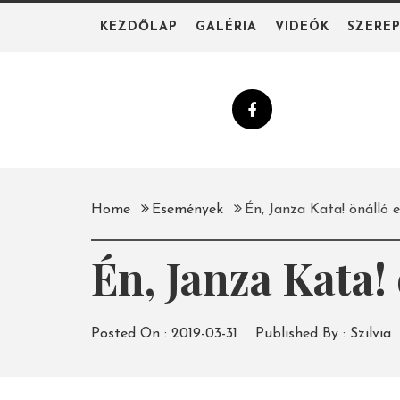
Skip
KEZDŐLAP
GALÉRIA
VIDEÓK
SZERE
to
content
Home
Események
Én, Janza Kata! önálló 
Én, Janza Kata!
Posted On :
2019-03-31
Published By :
Szilvia