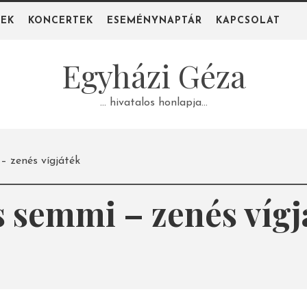
PEK
KONCERTEK
ESEMÉNYNAPTÁR
KAPCSOLAT
Egyházi Géza
… hivatalos honlapja…
– zenés vígjáték
s semmi – zenés vígj