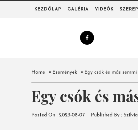
Skip
KEZDŐLAP
GALÉRIA
VIDEÓK
SZERE
to
content
Home
Események
Egy csók és más semmi 
Egy csók és má
Posted On :
2023-08-07
Published By :
Szilvia