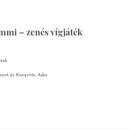
mmi – zenés vígjáték
áték
ont és Könyvtár, Ajka