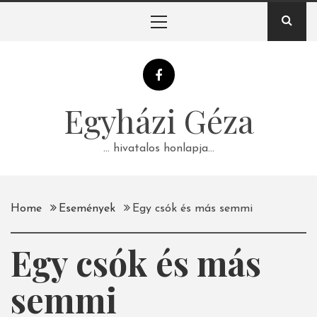
Skip
Primary
to
Menu
content
Egyházi Géza
… hivatalos honlapja…
Home
Események
Egy csók és más semmi
Egy csók és más
semmi