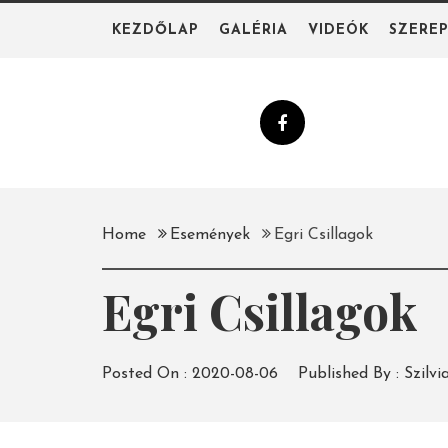
Skip
KEZDŐLAP
GALÉRIA
VIDEÓK
SZERE
to
content
Home
Események
Egri Csillagok
Egri Csillagok
Posted On :
2020-08-06
Published By :
Szilvi