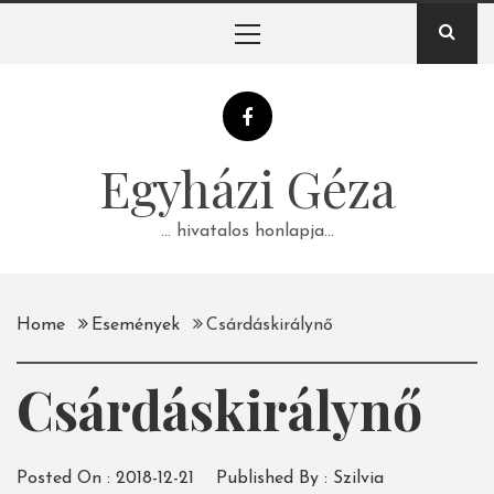
Skip
Primary
to
Menu
content
Egyházi Géza
… hivatalos honlapja…
Home
Események
Csárdáskirálynő
Csárdáskirálynő
Posted On :
2018-12-21
Published By :
Szilvia